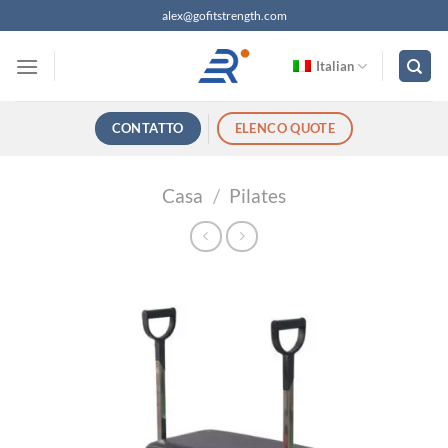
Salta
alex@gofitstrength.com
ai
contenuti
Italian
CONTATTO
ELENCO QUOTE
Casa
/
Pilates