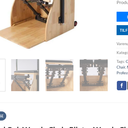
Produ
TIL
Varen
Katego
Tags:
C
Chair
,
Profess
SE