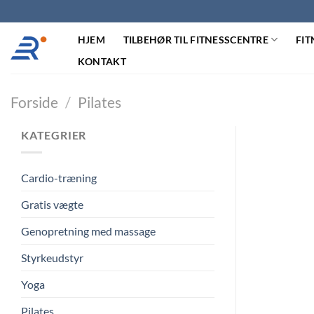
Fortsæt
til
HJEM
TILBEHØR TIL FITNESSCENTRE
FIT
indhold
KONTAKT
Forside
/
Pilates
KATEGRIER
Cardio-træning
Gratis vægte
Genopretning med massage
Styrkeudstyr
Yoga
Pilates