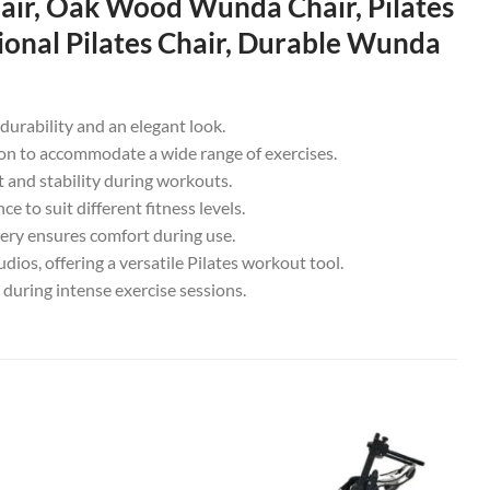
air, Oak Wood Wunda Chair, Pilates
nal Pilates Chair, Durable Wunda
rability and an elegant look.
on to accommodate a wide range of exercises.
nd stability during workouts.
 to suit different fitness levels.
y ensures comfort during use.
os, offering a versatile Pilates workout tool.
during intense exercise sessions.