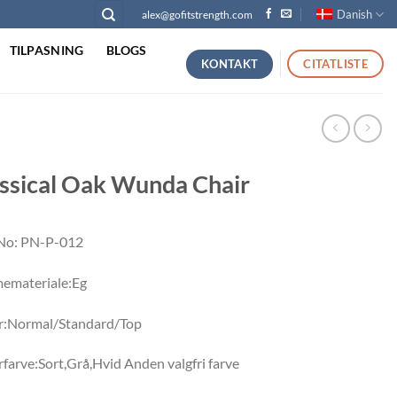
Danish
alex@gofitstrength.com
TILPASNING
BLOGS
KONTAKT
CITATLISTE
ssical Oak Wunda Chair
No: PN-P-012
emateriale:Eg
r:Normal/Standard/Top
farve:Sort,Grå,Hvid Anden valgfri farve