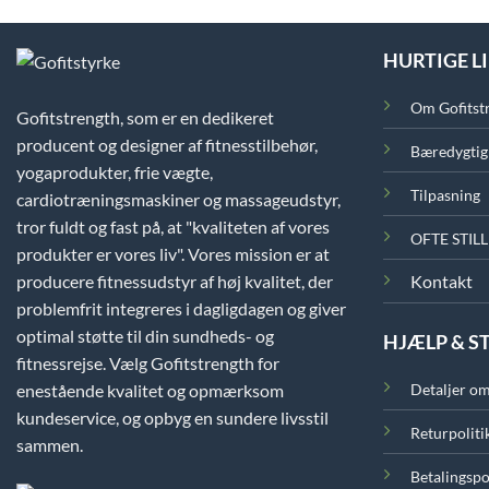
HURTIGE L
Om Gofitst
Gofitstrength, som er en dedikeret
producent og designer af fitnesstilbehør,
Bæredygti
yogaprodukter, frie vægte,
Tilpasning
cardiotræningsmaskiner og massageudstyr,
tror fuldt og fast på, at "kvaliteten af vores
OFTE STIL
produkter er vores liv". Vores mission er at
producere fitnessudstyr af høj kvalitet, der
Kontakt
problemfrit integreres i dagligdagen og giver
optimal støtte til din sundheds- og
HJÆLP & S
fitnessrejse. Vælg Gofitstrength for
enestående kvalitet og opmærksom
Detaljer om
kundeservice, og opbyg en sundere livsstil
Returpoliti
sammen.
Betalingspo