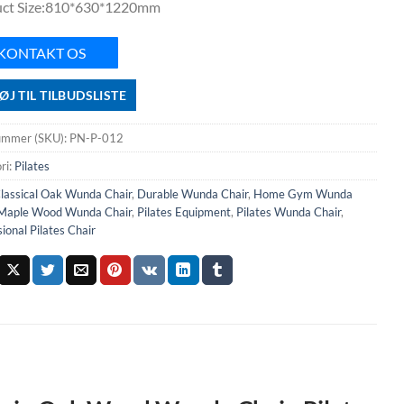
ct Size:810*630*1220mm
KONTAKT OS
FØJ TIL TILBUDSLISTE
ummer (SKU):
PN-P-012
ri:
Pilates
lassical Oak Wunda Chair
,
Durable Wunda Chair
,
Home Gym Wunda
Maple Wood Wunda Chair
,
Pilates Equipment
,
Pilates Wunda Chair
,
ional Pilates Chair