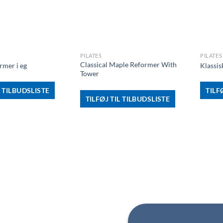
+
+
PILATES
PILATES
Classical Maple Reformer With
rmer i eg
Klassis
Tower
L TILBUDSLISTE
TILF
TILFØJ TIL TILBUDSLISTE