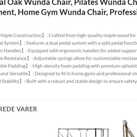
cal Oak Wunda Chair, Pilates Wunda Ch
ent, Home Gym Wunda Chair, Professio
aple Construction】: Crafted from high-quality maple wood for du
 System】: Features a dual pedal system with a split pedal functi
Handles】: Equipped with ergonomic handles for added support a
 Resistance】: Adjustable springs allow for customizable resistance
le Padding】: High-density foam padding with premium upholster
d Versatile】: Designed to fit in home gyms and professional studi
tability】: Built with a robust and stable design to ensure safety 
REDE VARER