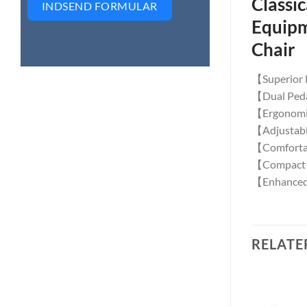
Classi
INDSEND FORMULAR
Equipm
Chair
【Superior M
【Dual Pedal
【Ergonomic 
【Adjustable
【Comfortab
【Compact an
【Enhanced S
RELATE