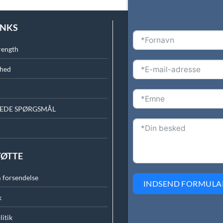
INKS
rength
ghed
LEDE SPØRGSMÅL
TØTTE
 forsendelse
INDSEND FORMULA
k
litik