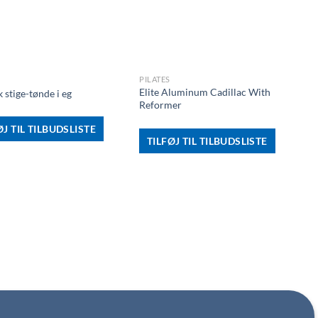
+
PILATES
Elite Aluminum Cadillac With
k stige-tønde i eg
Reformer
ØJ TIL TILBUDSLISTE
TILFØJ TIL TILBUDSLISTE