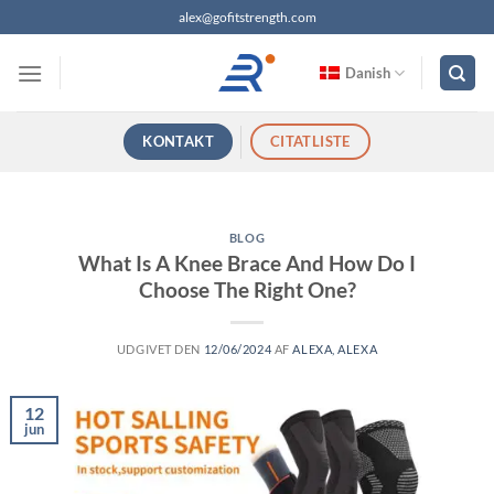
Fortsæt
alex@gofitstrength.com
til
indhold
Danish
KONTAKT
CITATLISTE
BLOG
What Is A Knee Brace And How Do I
Choose The Right One?
UDGIVET DEN
12/06/2024
AF
ALEXA, ALEXA
12
jun