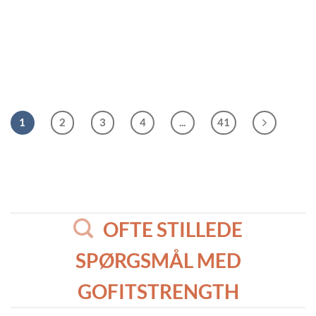
BALANCE
Balancebræt med
fiskeform
1
2
3
4
...
41
OFTE STILLEDE
SPØRGSMÅL MED
GOFITSTRENGTH