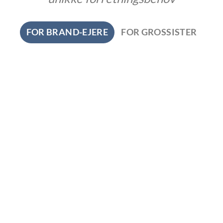
FOR BRAND-EJERE
FOR GROSSISTER
Tilpasning af logo
Øg din brandgenkendelse og differentier dine
produkter med skræddersyede logoer.