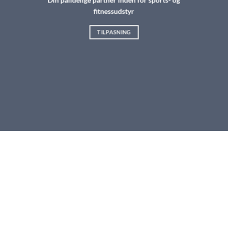
fitnessudstyr
TILPASNING
TILBEHØR TIL FITNESSCENTRE