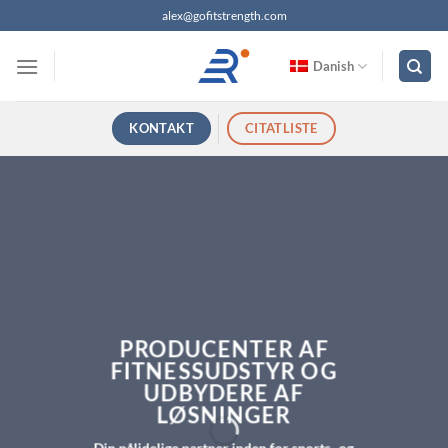
Fortsæt
alex@gofitstrength.com
til
indhold
Danish
KONTAKT
CITATLISTE
PRODUCENTER AF
FITNESSUDSTYR OG
UDBYDERE AF
LØSNINGER
Din pålidelige partner inden for sports- og