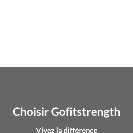
Personnalisation de l'échantillon
Accélérez votre entrée sur le marché grâce à des
échantillons personnalisés qui présentent vos offres à
venir.
Choisir Gofitstrength
Vivez la différence