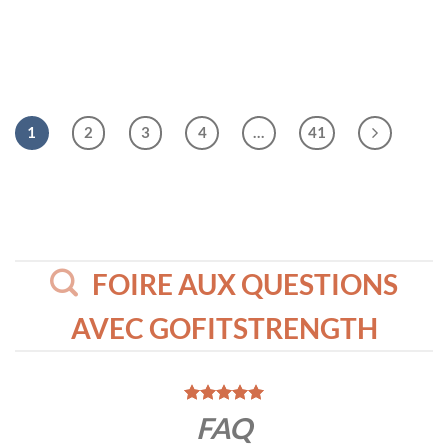
ÉQUILIBRE
Planche d'équilibre en
forme de poisson
1
2
3
4
…
41
FOIRE AUX QUESTIONS
AVEC GOFITSTRENGTH
FAQ