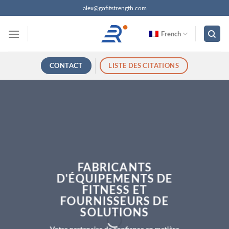
Passer
alex@gofitstrength.com
au
contenu
French
CONTACT
LISTE DES CITATIONS
FABRICANTS
D'ÉQUIPEMENTS DE
FITNESS ET
FOURNISSEURS DE
SOLUTIONS
Votre partenaire de confiance en matière