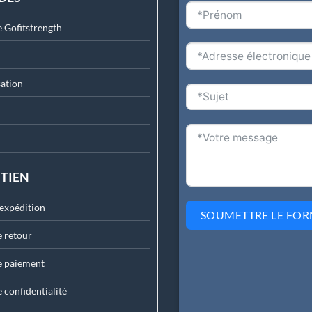
 Gofitstrength
ation
UTIEN
'expédition
SOUMETTRE LE FOR
e retour
e paiement
 confidentialité