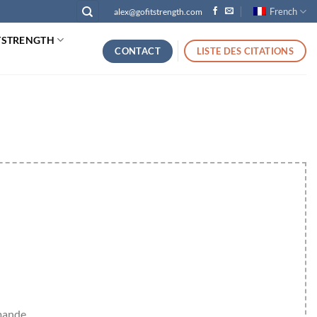
French
alex@gofitstrength.com
TSTRENGTH
CONTACT
LISTE DES CITATIONS
emande