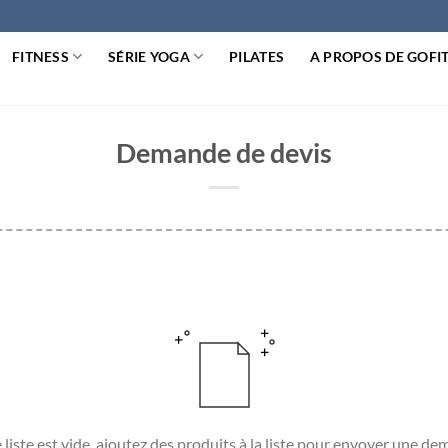
FITNESS
SÉRIE YOGA
PILATES
A PROPOS DE GOFI
Demande de devis
 liste est vide, ajoutez des produits à la liste pour envoyer une d