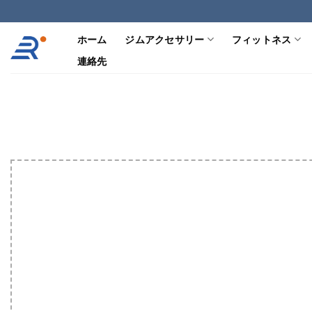
コ
ン
ホーム
ジムアクセサリー
フィットネス
テ
ン
連絡先
ツ
へ
ス
キ
ッ
プ