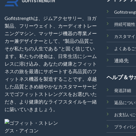
Gofitstr
Gofitstrengthは、ジムアクセサリー、ヨガ
持続可能性
製品、フリーウェイト、カーディオトレー
ニングマシン、マッサージ機器の専業メー
カスタマイ
カー兼デザイナーとして、"製品の品質こ
そが私たちの人生である "と固く信じてい
よくあるご
ます。私たちの使命は、日常生活にシーム
連絡先
レスに溶け込み、あなたの健康とフィット
ネスの旅を最適にサポートする高品質のフ
ヘルプ＆サ
ィットネス機器を製造することです。卓越
した品質ときめ細やかなカスタマーサービ
発送詳細
スでゴフィットストレングスをお選びいた
だき、より健康的なライフスタイルを一緒
返品につい
に築いていきましょう。
お支払いに
プライバシ