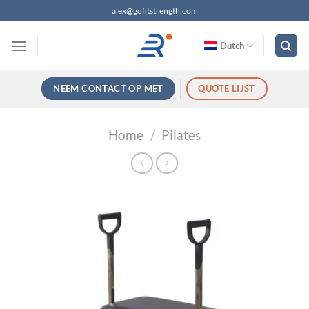
Ga
alex@gofitstrength.com
naar
inhoud
Dutch
NEEM CONTACT OP MET
QUOTE LIJST
Home
/
Pilates