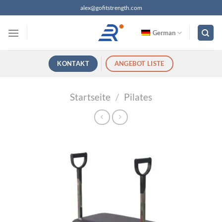
Zum
alex@gofitstrength.com
Inhalt
springen
German
KONTAKT
ANGEBOT LISTE
Startseite
/
Pilates