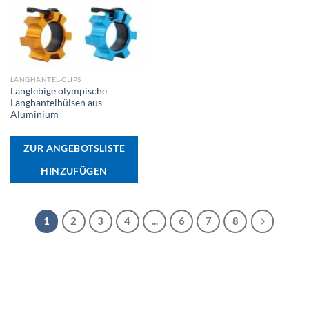
LANGHANTEL-CLIPS
Langlebige olympische
Langhantelhülsen aus
Aluminium
ZUR ANGEBOTSLISTE
HINZUFÜGEN
1
2
3
4
...
6
7
8