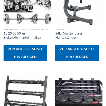
KURZHANTEL- UND LANGHANTELSÄTZE
FITNESS
15 20 30 50 kg
24kg Verstellbarer
Elektrodenhantel mit Box
Hantelständer
ZUR ANGEBOTSLISTE
ZUR ANGEBOTSLISTE
HINZUFÜGEN
HINZUFÜGEN