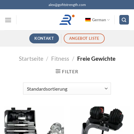
Zum
alex@gofitstrength.com
Inhalt
springen
German
KONTAKT
ANGEBOT LISTE
Startseite
/
Fitness
/
Freie Gewichte
FILTER