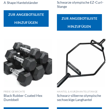
Schwarze olympische EZ-Curl-
A Shape Hantelständer
Stange
ZUR ANGEBOTSLISTE
ZUR ANGEBOTSLISTE
HINZUFÜGEN
HINZUFÜGEN
FREIE GEWICHTE
HANTEL & KURZHANTELSTANGE
Black Rubber Coated Hex
Schwarz-silberne olympische
Dumbbell
sechseckige Langhantel