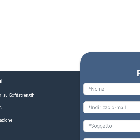
I
i su Gofitstrength
à
azione