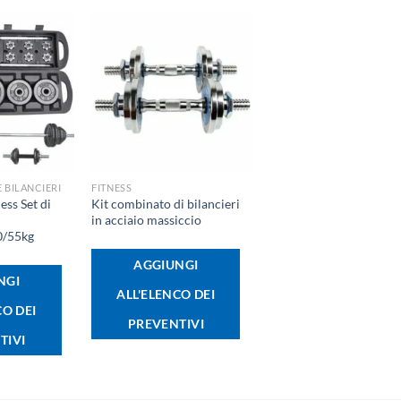
+
E BILANCIERI
FITNESS
ss Set di
Kit combinato di bilancieri
in acciaio massiccio
0/55kg
AGGIUNGI
NGI
ALL'ELENCO DEI
CO DEI
PREVENTIVI
TIVI