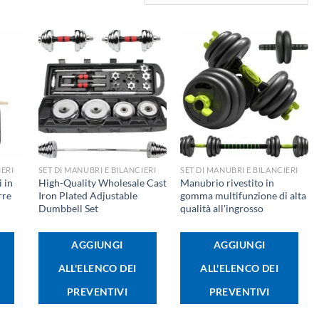
+
+
IERI
SET DI MANUBRI E BILANCIERI
SET DI MANUBRI E BILANCIERI
 in
High-Quality Wholesale Cast
Manubrio rivestito in
rre
Iron Plated Adjustable
gomma multifunzione di alta
Dumbbell Set
qualità all'ingrosso
AGGIUNGI
AGGIUNGI
ALL'ELENCO DEI
ALL'ELENCO DEI
PREVENTIVI
PREVENTIVI