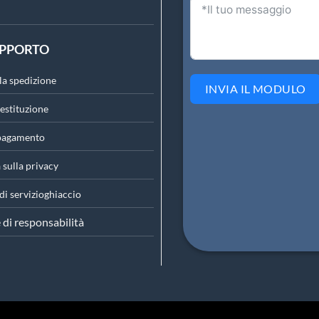
UPPORTO
lla spedizione
INVIA IL MODULO
restituzione
 pagamento
 sulla privacy
di servizio
ghiaccio
 di responsabilità