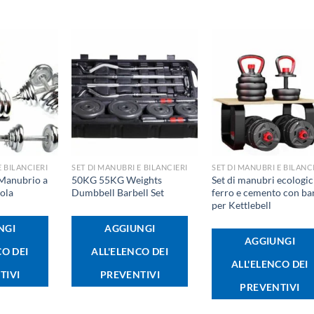
+
+
E BILANCIERI
SET DI MANUBRI E BILANCIERI
SET DI MANUBRI E BILANC
 Manubrio a
50KG 55KG Weights
Set di manubri ecologici
tola
Dumbbell Barbell Set
ferro e cemento con ba
per Kettlebell
NGI
AGGIUNGI
AGGIUNGI
CO DEI
ALL'ELENCO DEI
ALL'ELENCO DEI
TIVI
PREVENTIVI
PREVENTIVI