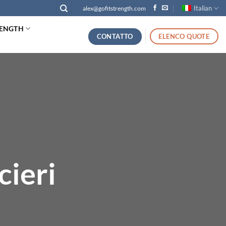
Italian
alex@gofitstrength.com
RENGTH
CONTATTO
ELENCO QUOTE
cieri