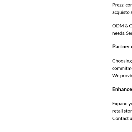
Prezzi co
acquisto a
ODM & OEM
needs. Se
Partner 
Choosing 
commitmen
We provid
Enhance
Expand yo
retail st
Contact u