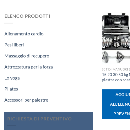
ELENCO PRODOTTI
Allenamento cardio
Pesi liberi
Massaggio di recupero
+
Attrezzatura per la forza
SET DI MANUBRI 
15 20 30 50 kg
Lo yoga
piastra con sca
Pilates
AGGIU
Accessori per palestre
ALL'ELEN
PREVEN
RICHIESTA DI PREVENTIVO