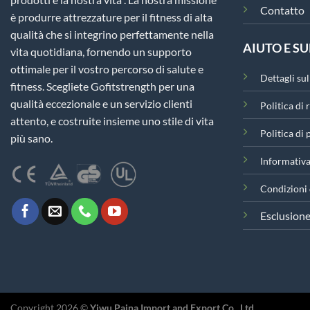
Contatto
è produrre attrezzature per il fitness di alta
qualità che si integrino perfettamente nella
AIUTO E S
vita quotidiana, fornendo un supporto
ottimale per il vostro percorso di salute e
Dettagli su
fitness. Scegliete Gofitstrength per una
qualità eccezionale e un servizio clienti
Politica di 
attento, e costruite insieme uno stile di vita
Politica di
più sano.
Informativa
Condizioni 
Esclusione
Copyright 2026 ©
Yiwu Paina Import and Export Co., Ltd