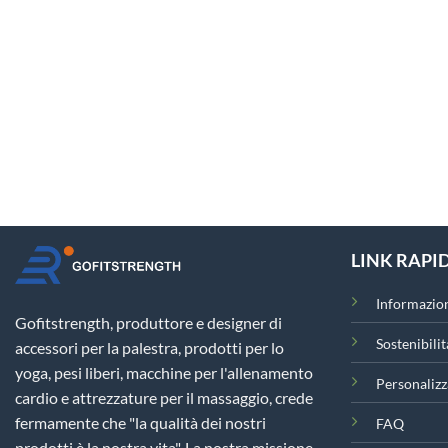
LINK RAPID
Informazion
Gofitstrength, produttore e designer di
Sostenibilit
accessori per la palestra, prodotti per lo
yoga, pesi liberi, macchine per l'allenamento
Personalizz
cardio e attrezzature per il massaggio, crede
fermamente che "la qualità dei nostri
FAQ
prodotti è la nostra vita". La nostra missione