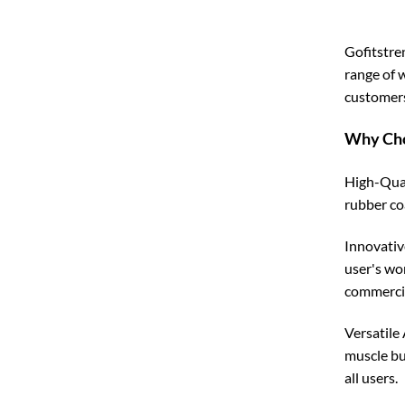
Gofitstren
range of 
customers
Why Cho
High-Qual
rubber co
Innovativ
user's wo
commercia
Versatile 
muscle bu
all users.