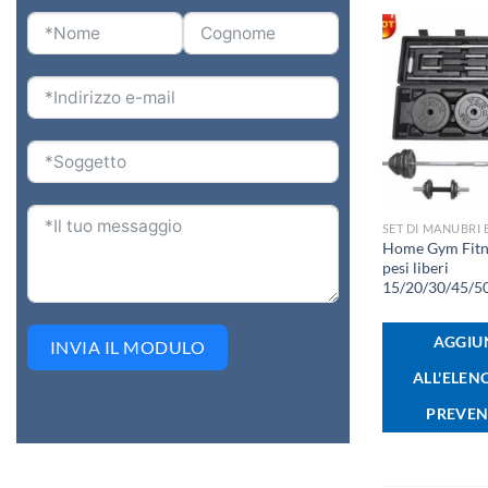
+
SET DI MANUBRI 
Home Gym Fitne
pesi liberi
15/20/30/45/5
AGGIU
INVIA IL MODULO
ALL'ELEN
PREVEN