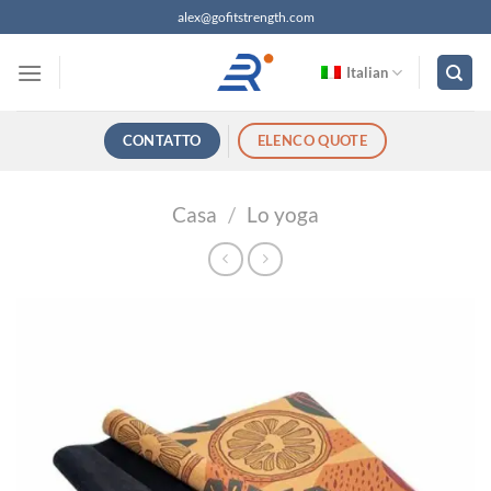
Salta
alex@gofitstrength.com
ai
contenuti
Italian
CONTATTO
ELENCO QUOTE
Casa
/
Lo yoga