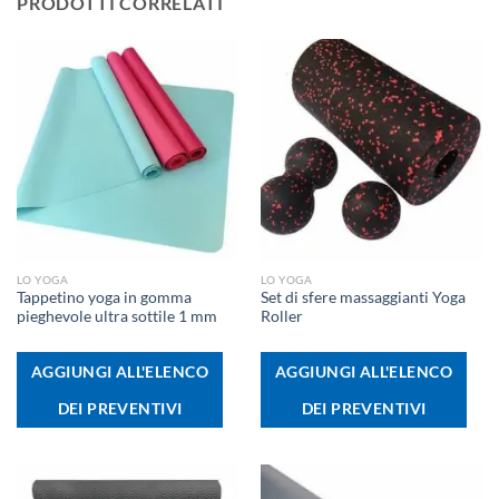
PRODOTTI CORRELATI
LO YOGA
LO YOGA
Tappetino yoga in gomma
Set di sfere massaggianti Yoga
pieghevole ultra sottile 1 mm
Roller
AGGIUNGI ALL'ELENCO
AGGIUNGI ALL'ELENCO
DEI PREVENTIVI
DEI PREVENTIVI