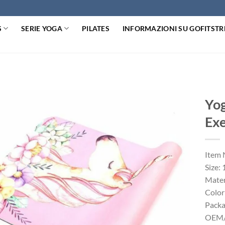
S
SERIE YOGA
PILATES
INFORMAZIONI SU GOFITST
Yog
Exe
Item 
Size:
Mate
Color
Packa
OEM/