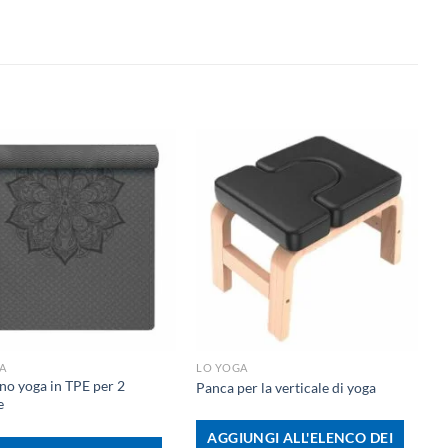
+
A
LO YOGA
no yoga in TPE per 2
Panca per la verticale di yoga
e
AGGIUNGI ALL'ELENCO DEI