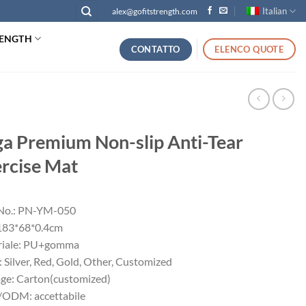
Italian
alex@gofitstrength.com
RENGTH
CONTATTO
ELENCO QUOTE
a Premium Non-slip Anti-Tear
rcise Mat
No.: PN-YM-050
 183*68*0.4cm
riale: PU+gomma
: Silver, Red, Gold, Other, Customized
ge: Carton(customized)
ODM: accettabile