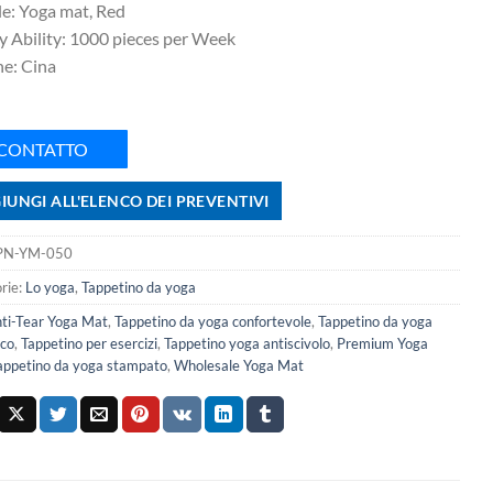
e: Yoga mat, Red
y Ability: 1000 pieces per Week
ne: Cina
CONTATTO
IUNGI ALL'ELENCO DEI PREVENTIVI
PN-YM-050
rie:
Lo yoga
,
Tappetino da yoga
ti-Tear Yoga Mat
,
Tappetino da yoga confortevole
,
Tappetino da yoga
ico
,
Tappetino per esercizi
,
Tappetino yoga antiscivolo
,
Premium Yoga
appetino da yoga stampato
,
Wholesale Yoga Mat