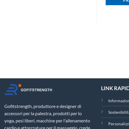
PR
LINK RAPID
Informazion
Gofitstrength, produttore e designer di
Sostenibilit
accessori per la palestra, prodotti per lo
yoga, pesi liberi, macchine per l'allenamento
Personalizz
cardio e attrezzature per il massaggio, crede