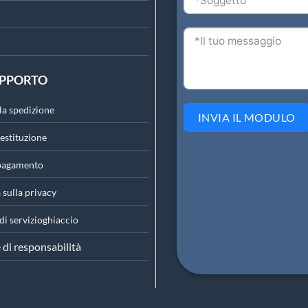
UPPORTO
lla spedizione
INVIA IL MODULO
restituzione
 pagamento
 sulla privacy
di servizio
ghiaccio
 di responsabilità