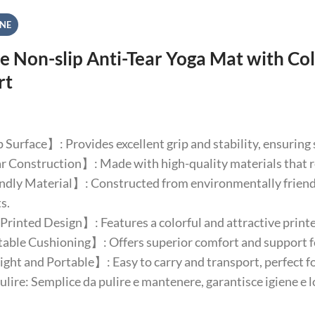
ONE
e Non-slip Anti-Tear Yoga Mat with Col
rt
Surface】: Provides excellent grip and stability, ensuring 
 Construction】: Made with high-quality materials that resi
dly Material】: Constructed from environmentally friendly
s.
rinted Design】: Features a colorful and attractive printed
le Cushioning】: Offers superior comfort and support for jo
ht and Portable】: Easy to carry and transport, perfect f
pulire: Semplice da pulire e mantenere, garantisce igiene e 