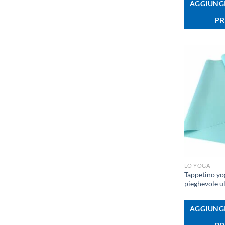
AGGIUNGI
PR
+
LO YOGA
Tappetino y
pieghevole ul
AGGIUNGI