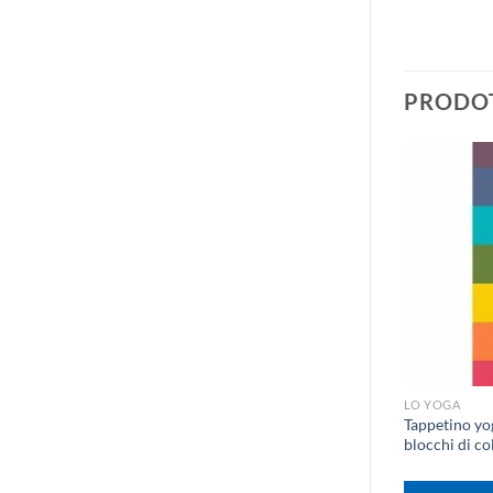
PRODOT
+
LO YOGA
Tappetino yo
blocchi di co