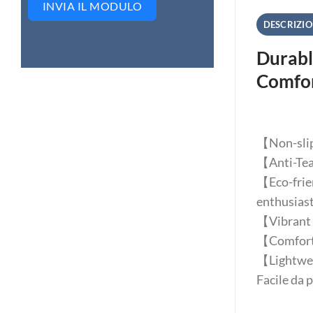
INVIA IL MODULO
DESCRIZI
Durabl
Comfo
【Non-slip 
【Anti-Tear
【Eco-frien
enthusiast
【Vibrant P
【Comfortab
【Lightweig
Facile da 