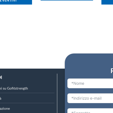
EVENTIVI
I
i su Gofitstrength
à
azione