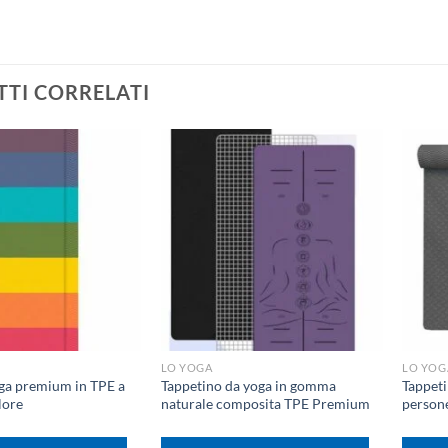
TI CORRELATI
+
+
LO YOGA
LO YOG
ga premium in TPE a
Tappetino da yoga in gomma
Tappeti
lore
naturale composita TPE Premium
person