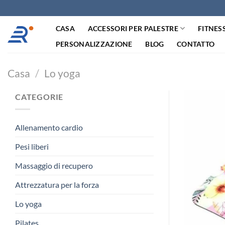
Salta
ai
CASA
ACCESSORI PER PALESTRE
FITNES
contenuti
PERSONALIZZAZIONE
BLOG
CONTATTO
Casa
/
Lo yoga
CATEGORIE
Allenamento cardio
Pesi liberi
Massaggio di recupero
Attrezzatura per la forza
Lo yoga
Pilates