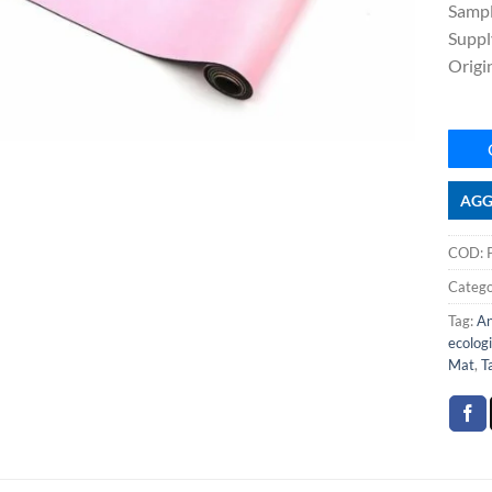
Sampl
Suppl
Origi
AGG
COD:
Catego
Tag:
An
ecolog
Mat
,
T