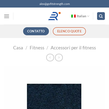
Salta
alex@gofitstrength.com
ai
contenuti
Italian
CONTATTO
ELENCO QUOTE
Casa
/
Fitness
/
Accessori per il fitness