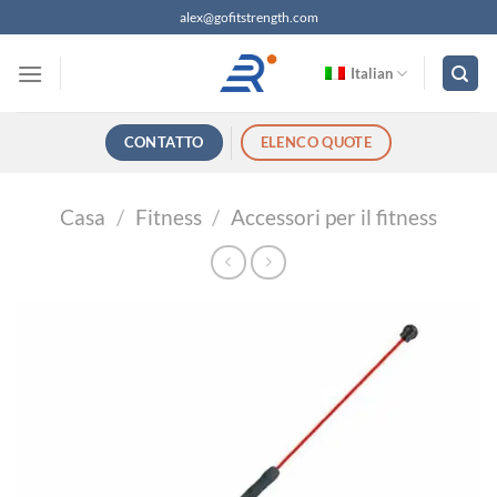
Salta
alex@gofitstrength.com
ai
contenuti
Italian
CONTATTO
ELENCO QUOTE
Casa
/
Fitness
/
Accessori per il fitness