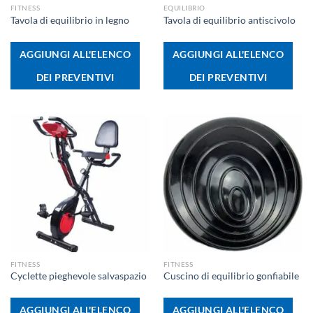
FITNESS
EQUILIBRIO
Tavola di equilibrio in legno
Tavola di equilibrio antiscivolo
AGGIUNGI ALL'ELENCO
AGGIUNGI ALL'ELENCO
DEI PREVENTIVI
DEI PREVENTIVI
FITNESS
FITNESS
Cyclette pieghevole salvaspazio
Cuscino di equilibrio gonfiabile
AGGIUNGI ALL'ELENCO
AGGIUNGI ALL'ELENCO