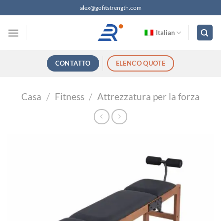
Salta
alex@gofitstrength.com
ai
contenuti
Italian
CONTATTO
ELENCO QUOTE
Casa
/
Fitness
/
Attrezzatura per la forza