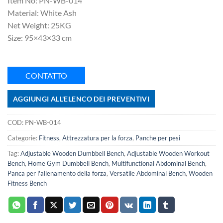
Item No: PN-WB-014
Material: White Ash
Net Weight: 25KG
Size: 95×43×33 cm
CONTATTO
AGGIUNGI ALL'ELENCO DEI PREVENTIVI
COD:
PN-WB-014
Categorie:
Fitness
,
Attrezzatura per la forza
,
Panche per pesi
Tag:
Adjustable Wooden Dumbbell Bench
,
Adjustable Wooden Workout
Bench
,
Home Gym Dumbbell Bench
,
Multifunctional Abdominal Bench
,
Panca per l'allenamento della forza
,
Versatile Abdominal Bench
,
Wooden
Fitness Bench