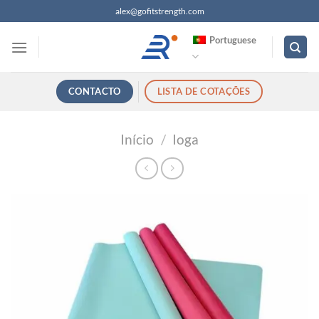
Saltar
alex@gofitstrength.com
para
Portuguese
o
conteúdo
CONTACTO
LISTA DE COTAÇÕES
Início
/
Ioga