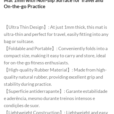
Mat 1mm with Non-slip Surface for Travel and
On-the-go Practice
【Ultra Thin Design】: At just 1mm thick, this mat is
ultra-thin and perfect for travel, easily fitting into any
bag or suitcase.
【Foldable and Portable】: Conveniently folds into a
compact size, making it easy to carry and store, ideal
for on-the-go fitness enthusiasts.
【High-quality Rubber Material】: Made from high-
quality natural rubber, providing excellent grip and
stability during practice.
【Superfície antiderrapante】: Garante estabilidade
e aderência, mesmo durante treinos intensos e
condições de suor.
【Lightweight Construction】: Lightweight and easy