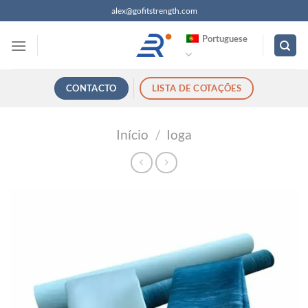
Saltar
alex@gofitstrength.com
para
Portuguese
o
conteúdo
CONTACTO
LISTA DE COTAÇÕES
Início
/
Ioga