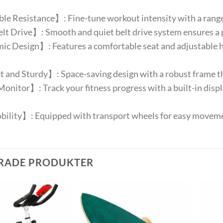
e Resistance】: Fine-tune workout intensity with a range of 
t Drive】: Smooth and quiet belt drive system ensures a 
 Design】: Features a comfortable seat and adjustable ha
nd Sturdy】: Space-saving design with a robust frame tha
onitor】: Track your fitness progress with a built-in displ
ility】: Equipped with transport wheels for easy movemen
RADE PRODUKTER