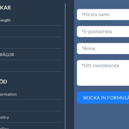
NKAR
rength
FRÅGOR
TÖD
formation
SKICKA IN FORMUL
y
olicy
olicy