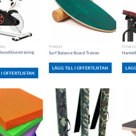
+
+
ING
FITNESS
FITNESS
 konditionsträning
Surf Balance Board Trainer
Hantelb
LÄGG TILL I OFFERTLISTAN
LÄGG
 I OFFERTLISTAN