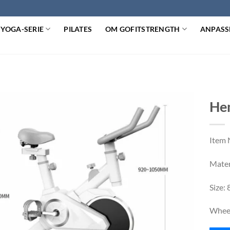
YOGA-SERIE
PILATES
OM GOFITSTRENGTH
ANPASS
Hem
Item 
Materi
Size
Wheel