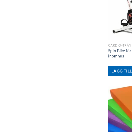
+
CARDIO-TRÄN
Spin Bike för
inomhus
LÄGG TILL