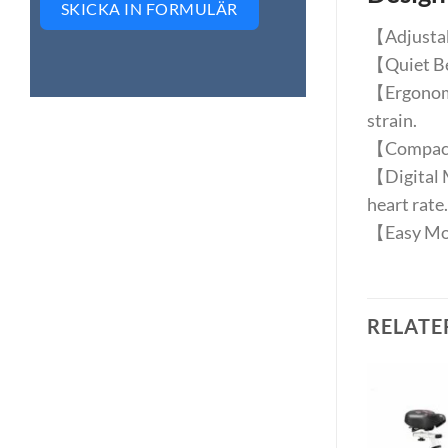
SKICKA IN FORMULÄR
【Adjustabl
【Quiet Bel
【Ergonomic
strain.
【Compact a
【Digital M
heart rate.
【Easy Mob
RELATE