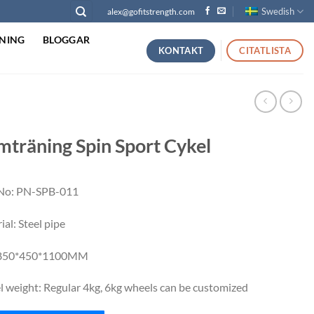
Swedish
alex@gofitstrength.com
NING
BLOGGAR
KONTAKT
CITATLISTA
träning Spin Sport Cykel
No: PN-SPB-011
al: Steel pipe
: 850*450*1100MM
 weight: Regular 4kg, 6kg wheels can be customized