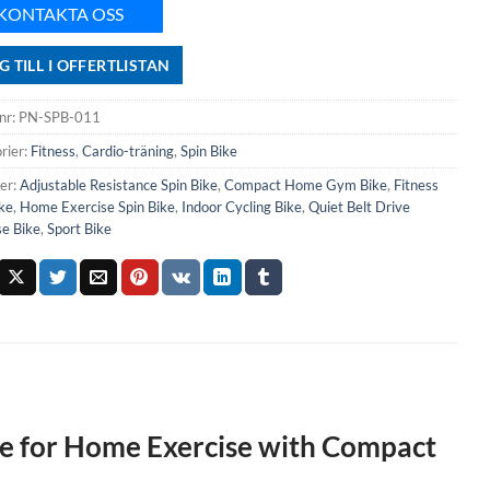
KONTAKTA OSS
G TILL I OFFERTLISTAN
nr:
PN-SPB-011
rier:
Fitness
,
Cardio-träning
,
Spin Bike
ter:
Adjustable Resistance Spin Bike
,
Compact Home Gym Bike
,
Fitness
ke
,
Home Exercise Spin Bike
,
Indoor Cycling Bike
,
Quiet Belt Drive
se Bike
,
Sport Bike
ike for Home Exercise with Compact