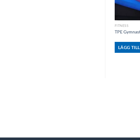
+
FITNESS
TPE Gymnast
LÄGG TILL