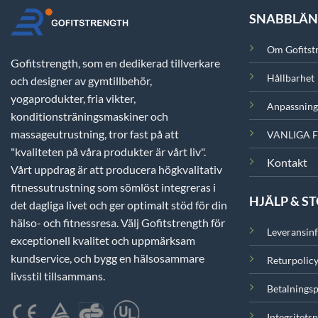
SNABBLÄ
Om Gofitst
Gofitstrength, som en dedikerad tillverkare
Hållbarhet
och designer av gymtillbehör,
yogaprodukter, fria vikter,
Anpassning
konditionsträningsmaskiner och
massageutrustning, tror fast på att
VANLIGA 
"kvaliteten på våra produkter är vårt liv".
Kontakt
Vårt uppdrag är att producera högkvalitativ
fitnessutrustning som sömlöst integreras i
HJÄLP & S
det dagliga livet och ger optimalt stöd för din
hälso- och fitnessresa. Välj Gofitstrength för
Leveransin
exceptionell kvalitet och uppmärksam
kundservice, och bygg en hälsosammare
Returpolic
livsstil tillsammans.
Betalningsp
Integritetsp