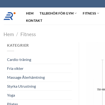
Hoppa
till
HEM
TILLBEHÖR FÖR GYM
FITNESS
innehåll
KONTAKT
Hem
/
Fitness
KATEGRIER
Cardio-träning
Fria vikter
Massage Återhämtning
Styrka Utrustning
Yoga
Pilates