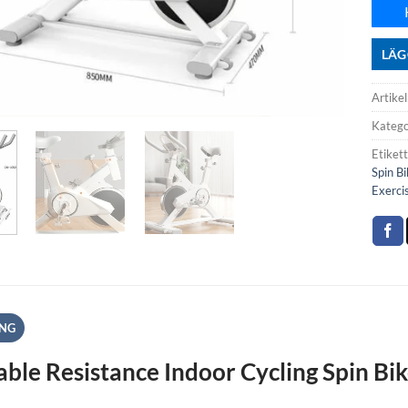
LÄG
Artikel
Katego
Etiket
Spin Bi
Exerci
ING
able Resistance Indoor Cycling Spin B