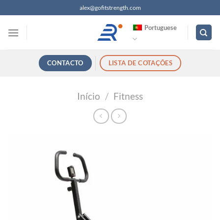
Saltar
alex@gofitstrength.com
para
Portuguese
o
conteúdo
CONTACTO
LISTA DE COTAÇÕES
Início
/
Fitness