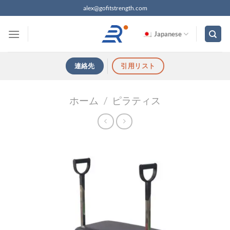
コ
alex@gofitstrength.com
ン
テ
Japanese
ン
ツ
連絡先
引用リスト
へ
ス
キ
ホーム
/
ピラティス
ッ
プ