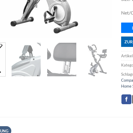
Net/G
ZUR
Artike
Katego
Schlag
Compac
Home S
BUNG