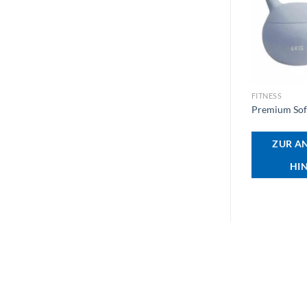
+
FITNESS
Premium Soft
ZUR A
HI