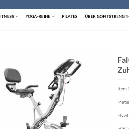
FITNESS
YOGA-REIHE
PILATES
ÜBER GOFITSTRENGT
Fal
Zu
Item 
Materi
Flywh
Size