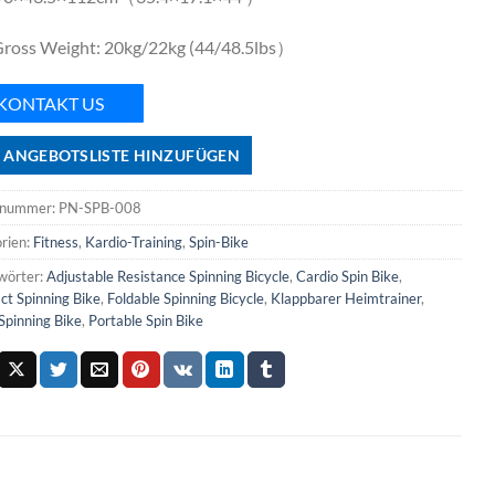
ross Weight: 20kg/22kg (44/48.5lbs）
KONTAKT US
 ANGEBOTSLISTE HINZUFÜGEN
lnummer:
PN-SPB-008
rien:
Fitness
,
Kardio-Training
,
Spin-Bike
wörter:
Adjustable Resistance Spinning Bicycle
,
Cardio Spin Bike
,
t Spinning Bike
,
Foldable Spinning Bicycle
,
Klappbarer Heimtrainer
,
pinning Bike
,
Portable Spin Bike