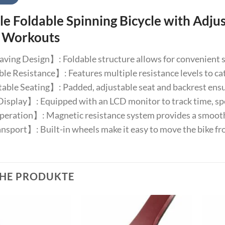
le Foldable Spinning Bicycle with Adju
 Workouts
ing Design】: Foldable structure allows for convenient stor
e Resistance】: Features multiple resistance levels to cate
ble Seating】: Padded, adjustable seat and backrest ensu
isplay】: Equipped with an LCD monitor to track time, spee
ration】: Magnetic resistance system provides a smooth a
sport】: Built-in wheels make it easy to move the bike fr
HE PRODUKTE