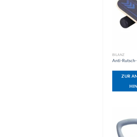
+
BILANZ
Anti-Rutsch
ZUR A
HI