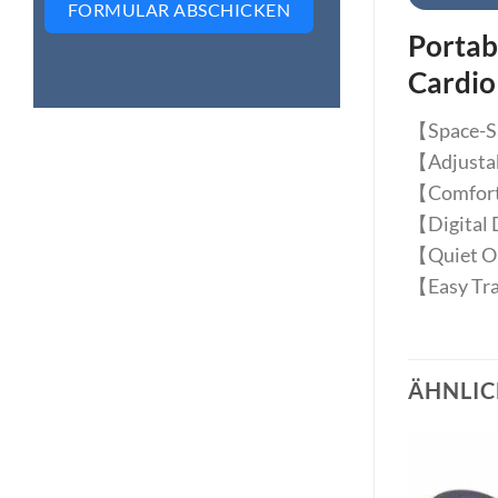
FORMULAR ABSCHICKEN
Portab
Cardio
【Space-Sav
【Adjustabl
【Comforta
【Digital D
【Quiet Ope
【Easy Tran
ÄHNLIC