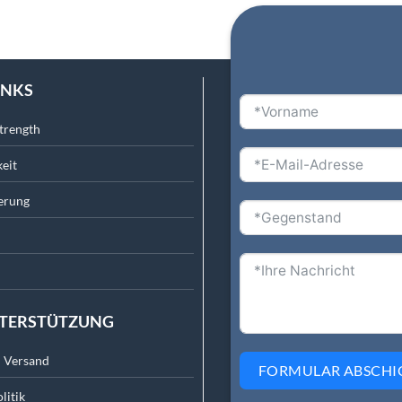
INKS
trength
eit
erung
NTERSTÜTZUNG
m Versand
FORMULAR ABSCHI
litik