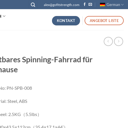
German
alex@gofitstrength.com
H
KONTAKT
ANGEBOT LISTE
tbares Spinning-Fahrrad für
hause
No: PN-SPB-008
al: Steel, ABS
eel: 2.5KG（5.5lbs）
: 90×43.5×112cm（35.4×17.1×44’）