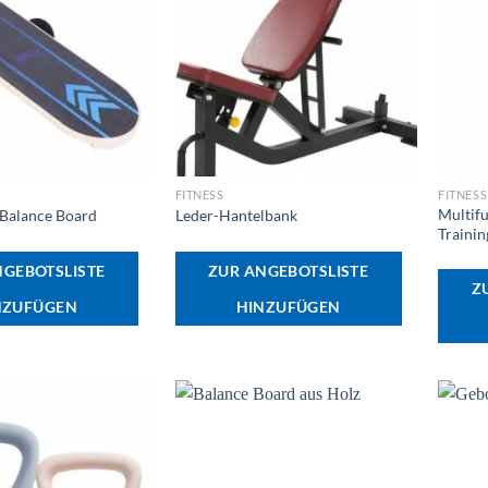
+
+
FITNESS
FITNESS
Multif
-Balance Board
Leder-Hantelbank
Trainin
NGEBOTSLISTE
ZUR ANGEBOTSLISTE
Z
NZUFÜGEN
HINZUFÜGEN