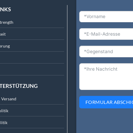
INKS
trength
eit
erung
NTERSTÜTZUNG
m Versand
FORMULAR ABSCHI
litik
itik