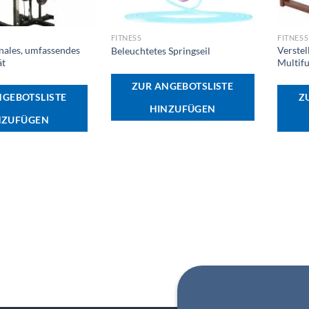
+
+
FITNESS
FITNESS
nales, umfassendes
Verstel
Beleuchtetes Springseil
ät
Multif
ZUR ANGEBOTSLISTE
NGEBOTSLISTE
Z
HINZUFÜGEN
NZUFÜGEN