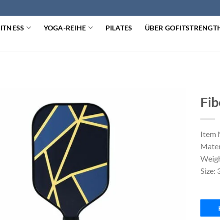
FITNESS
YOGA-REIHE
PILATES
ÜBER GOFITSTRENGT
Fib
Item
Mater
Weigh
Size: