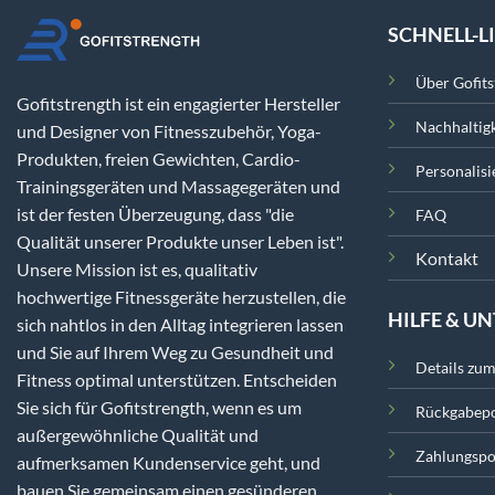
SCHNELL-L
Über Gofits
Gofitstrength ist ein engagierter Hersteller
Nachhaltigk
und Designer von Fitnesszubehör, Yoga-
Produkten, freien Gewichten, Cardio-
Personalisi
Trainingsgeräten und Massagegeräten und
ist der festen Überzeugung, dass "die
FAQ
Qualität unserer Produkte unser Leben ist".
Kontakt
Unsere Mission ist es, qualitativ
hochwertige Fitnessgeräte herzustellen, die
HILFE & U
sich nahtlos in den Alltag integrieren lassen
und Sie auf Ihrem Weg zu Gesundheit und
Details zu
Fitness optimal unterstützen. Entscheiden
Sie sich für Gofitstrength, wenn es um
Rückgabepo
außergewöhnliche Qualität und
Zahlungspol
aufmerksamen Kundenservice geht, und
bauen Sie gemeinsam einen gesünderen