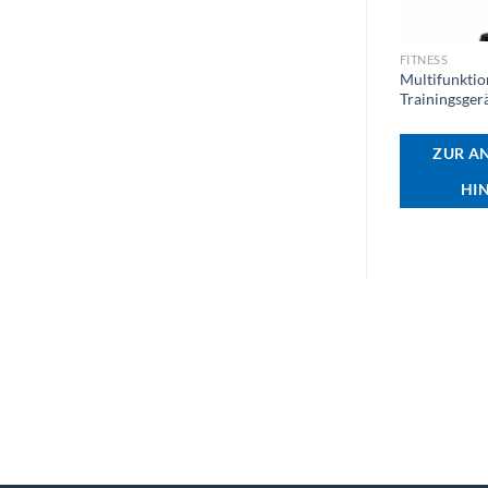
+
FITNESS
Multifunktio
Trainingsger
ZUR A
HI