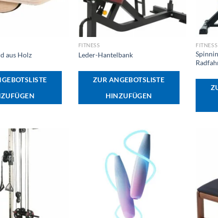
+
+
FITNESS
FITNESS
Spinni
d aus Holz
Leder-Hantelbank
Radfah
NGEBOTSLISTE
ZUR ANGEBOTSLISTE
Z
NZUFÜGEN
HINZUFÜGEN