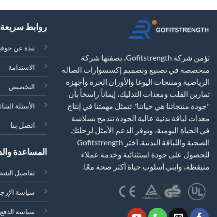
روابط سريعة
نبذة عن جوف
تؤمن شركة Gofitstrength، بصفتها شركة
الاستدامة
متخصصة في تصنيع وتصميم إكسسوارات الصالة
الرياضية ومنتجات اليوغا والأوزان الحرة وأجهزة
التخصيص
تمارين القلب ومعدات التدليك، إيماناً راسخاً بأن
"جودة منتجاتنا هي حياتنا". تتمثل مهمتنا في إنتاج
الأسئلة الشائ
معدات لياقة بدنية عالية الجودة تندمج بسلاسة
اتصل بنا
في الحياة اليومية، وتوفر الدعم الأمثل لرحلتك
الصحية واللياقة البدنية. اختر Gofitstrength
المساعدة وال
للحصول على جودة استثنائية وخدمة عملاء
متيقظة، وابني أسلوب حياة أكثر صحة معًا.
تفاصيل الشح
سياسة الإرجا
سياسة الدفع