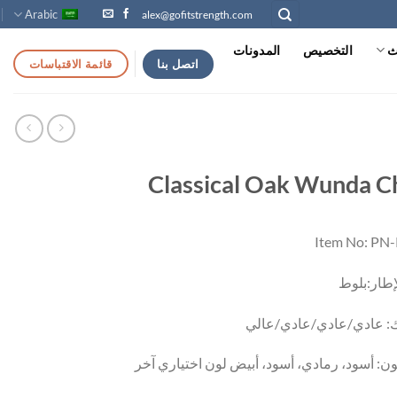
Arabic
alex@gofitstrength.com
ث
التخصيص
المدونات
اتصل بنا
قائمة الاقتباسات
Classical Oak Wunda C
Item No: PN
إطار:بلوط
ك: عادي/عادي/عادي/عالي
ون: أسود، رمادي، أسود، أبيض لون اختياري آخر