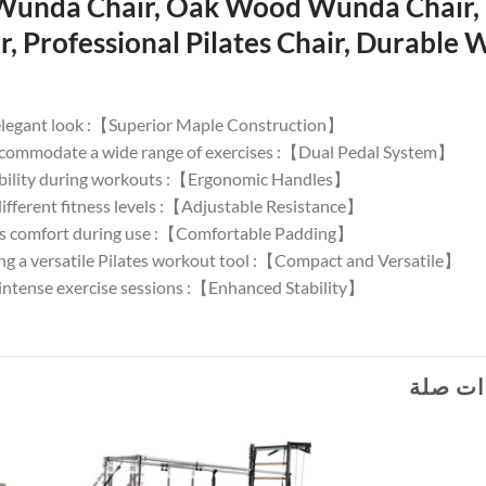
 Wunda Chair, Oak Wood Wunda Chair, 
Professional Pilates Chair, Durable
【Superior Maple Construction】: Crafted from high-quality maple wood for durability and an elegant look.
【Dual Pedal System】: Features a dual pedal system with a split pedal function to accommodate a wide range of exercises.
【Ergonomic Handles】: Equipped with ergonomic handles for added support and stability during workouts.
【Adjustable Resistance】: Adjustable springs allow for customizable resistance to suit different fitness levels.
【Comfortable Padding】: High-density foam padding with premium upholstery ensures comfort during use.
【Compact and Versatile】: Designed to fit in home gyms and professional studios, offering a versatile Pilates workout tool.
【Enhanced Stability】: Built with a robust and stable design to ensure safety during intense exercise sessions.
ات صلة