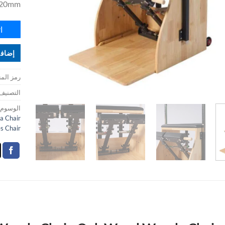
1220mm
ا
إضافة
رمز المن
التصنيف
الوسوم:
 Chair
es Chair