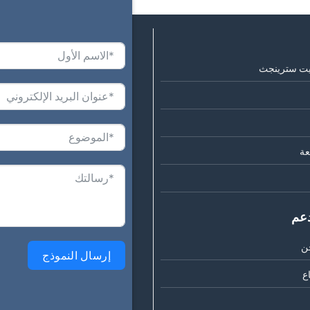
يت سترينجث
عة
دعم
ن
إرسال النموذج
ع