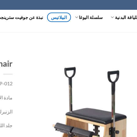
لياقة البدنية
سلسلة اليوغا
البيلاتيس
نبذة عن جوفيت سترينج
hair
-P-012
مادة ال
الزنبر
جلد الل