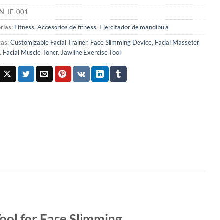
N-JE-001
rías:
Fitness
,
Accesorios de fitness
,
Ejercitador de mandíbula
tas:
Customizable Facial Trainer
,
Face Slimming Device
,
Facial Masseter
,
Facial Muscle Toner
,
Jawline Exercise Tool
Tool for Face Slimming