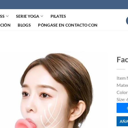
ESS
SERIE YOGA
PILATES
ACIÓN
BLOGS
PÓNGASE EN CONTACTO CON
Fac
Item 
Materi
Color
Size:
AÑA