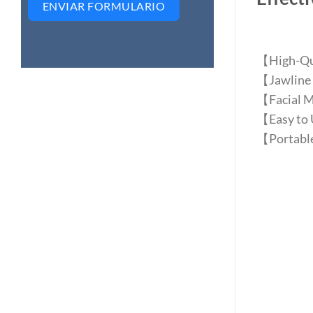
ENVIAR FORMULARIO
【High-Qual
【Jawline 
【Facial Mu
【Easy to U
【Portable