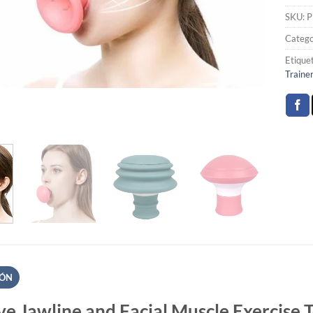
SKU:
P
Catego
Etique
Trainer
IÓN
ive Jawline and Facial Muscle Exercise 