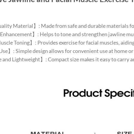
ity Material】: Made from safe and durable materials for 
Enhancement】: Helps to tone and strengthen jawline mus
scle Toning】: Provides exercise for facial muscles, aiding 
se】: Simple design allows for convenient use at home or 
 and Lightweight】: Compact size makes it easy to carry a