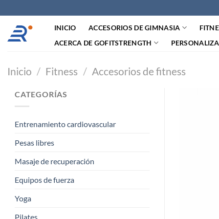
Saltar
al
INICIO
ACCESORIOS DE GIMNASIA
FITN
contenido
ACERCA DE GOFITSTRENGTH
PERSONALIZ
Inicio
/
Fitness
/
Accesorios de fitness
CATEGORÍAS
Entrenamiento cardiovascular
Pesas libres
Masaje de recuperación
Equipos de fuerza
Yoga
Pilates