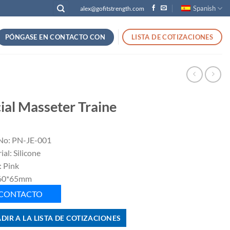
Spanish
alex@gofitstrength.com
PÓNGASE EN CONTACTO CON
LISTA DE COTIZACIONES
ial Masseter Traine
No: PN-JE-001
al: Silicone
: Pink
 60*65mm
CONTACTO
DIR A LA LISTA DE COTIZACIONES