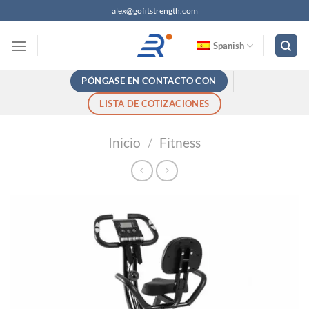
Saltar
alex@gofitstrength.com
al
contenido
Spanish
PÓNGASE EN CONTACTO CON
LISTA DE COTIZACIONES
Inicio
/
Fitness