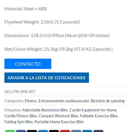
Material: Steel + ABS
Flywheel Weight: 2.5KG (5.5 pounds)
Dimensions: 118.5×53×99cm (46.6×20.8×39 inches)
Net/Gross Weight: 21.5kg/19.2kg (47.4/42.3 pounds）
CONTACTO
AÑADIR A LA LISTA DE COTIZACIONES
SKU:
PN-SPB-007
Categorías:
Fitness
,
Entrenamiento cardiovascular
,
Bicicleta de spinning
Etiquetas:
Adjustable Resistance Bike
,
Cardio Equipment for Home
,
Cardio Fitness Bike
,
Compact Workout Bike
,
Foldable Exercise Bike
,
Folding Spin Bike
,
Portable Home Exercise Bike