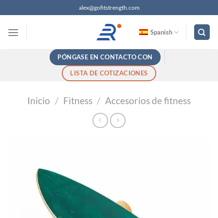
Saltar
alex@gofitstrength.com
al
contenido
Spanish
PÓNGASE EN CONTACTO CON
LISTA DE COTIZACIONES
Inicio
/
Fitness
/
Accesorios de fitness