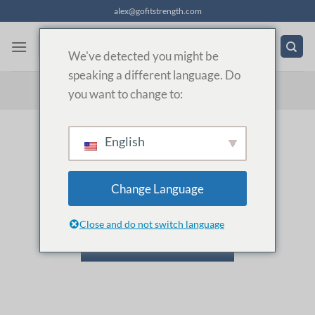
Fortsæt
alex@gofitstrength.com
til
indhold
Danish
We've detected you might be
speaking a different language. Do
KONTAKT
CITATLISTE
you want to change to:
English
VAREKURV
Change Language
Din kurv er tom.
Close and do not switch language
TILBAGE TIL SHOPPEN