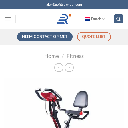
Ga
alex@gofitstrength.com
naar
inhoud
Dutch
NEEM CONTACT OP MET
QUOTE LIJST
Home
/
Fitness