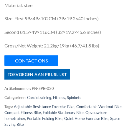
Material: steel
Size: First 99×49×102CM (39×19.2×40 inches)
Second 81.5×49×116CM (32×19.2×45.6 inches)
Gross/Net Weight: 21.2kg/19kg (46.7/41.8 lbs)
CONTACT ONS
TOEVOEGEN AAN PRIJSLIJST
Artikelnummer:
PN-SPB-020
Categorieën:
Cardiotraining
,
Fitness
,
Spinfiets
Tags:
Adjustable Resistance Exercise Bike
,
Comfortable Workout Bike
,
Compact Fitness Bike
,
Foldable Stationary Bike
,
Opvouwbare
hometrainer
,
Portable Folding Bike
,
Quiet Home Exercise Bike
,
Space
Saving Bike