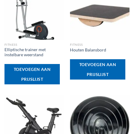
FITNESS
FITNESS
Elliptische trainer met
Houten Balansbord
instelbare weerstand
TOEVOEGEN AAN
TOEVOEGEN AAN
PRIJSLIJST
PRIJSLIJST