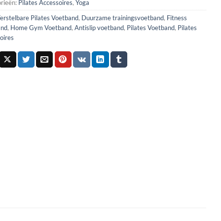
rieën:
Pilates Accessoires
,
Yoga
erstelbare Pilates Voetband
,
Duurzame trainingsvoetband
,
Fitness
and
,
Home Gym Voetband
,
Antislip voetband
,
Pilates Voetband
,
Pilates
oires