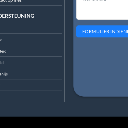
NDERSTEUNING
FORMULIER INDIEN
id
leid
id
en
ijs
r