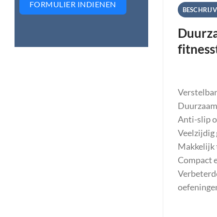
FORMULIER INDIENEN
BESCHRIJV
Duurza
fitness
Verstelbar
Duurzaam 
Anti-slip 
Veelzijdig
Makkelijk 
Compact en
Verbeterde
oefeninge