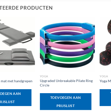
TEERDE PRODUCTEN
+
+
YOGA
YOGA
Upgraded Unbreakable Pilate Ring
mat met handgrepen
Yoga Ma
Circle
OEGEN AAN
TOEVOEGEN AAN
RIJSLIJST
PRIJSLIJST