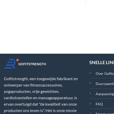
SNELLE LI
Over Gofits
Gofitstrength, een toegewijde fabrikant en
Duurzaamh
ontwerper van fitnessaccessoires,
yogaproducten, vrije gewichten,
Aanpassing
cardiotoestellen en massageapparatuur, is
ervan overtuigd dat "de kwaliteit van onze
FAQ
producten ons leven is". Het is onze missie
Neem cont