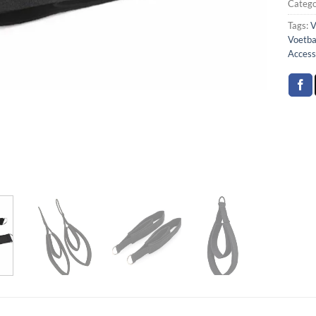
Catego
Tags:
V
Voetb
Access