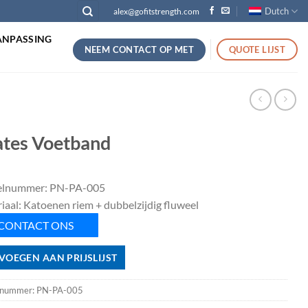
Dutch
alex@gofitstrength.com
ANPASSING
NEEM CONTACT OP MET
QUOTE LIJST
ates Voetband
elnummer: PN-PA-005
iaal: Katoenen riem + dubbelzijdig fluweel
CONTACT ONS
VOEGEN AAN PRIJSLIJST
lnummer:
PN-PA-005