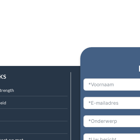
NKS
trength
eid
act op met