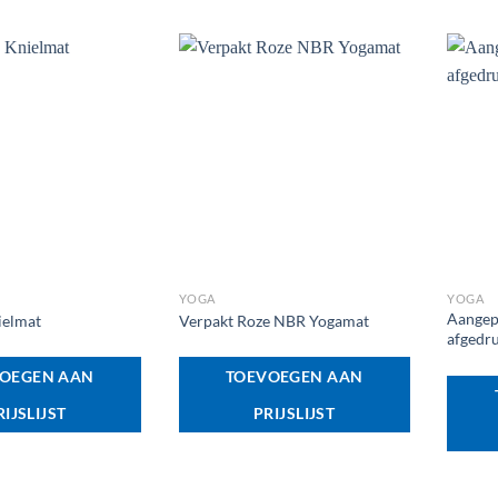
+
+
YOGA
YOGA
Aangep
ielmat
Verpakt Roze NBR Yogamat
afgedr
OEGEN AAN
TOEVOEGEN AAN
RIJSLIJST
PRIJSLIJST