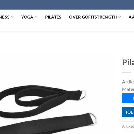
NESS
YOGA
PILATES
OVER GOFITSTRENGTH
A
Pil
Artik
Mater
TOE
Artike