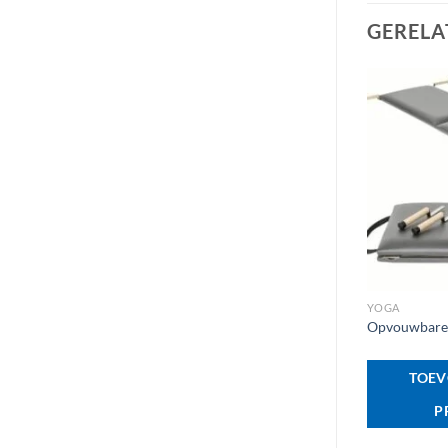
GERELA
+
YOGA
Opvouwbare 
TOEV
P