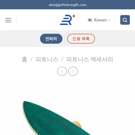
콘
alex@gofitstrength.com
텐
츠
Korean
로
건
연락처
인용 목록
너
뛰
기
홈
/
피트니스
/
피트니스 액세서리