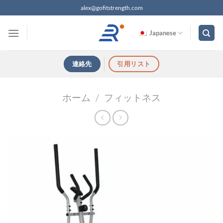
コ
alex@gofitstrength.com
ン
テ
Japanese
ン
ツ
連絡先
引用リスト
へ
ス
キ
ホーム
/
フィットネス
ッ
プ