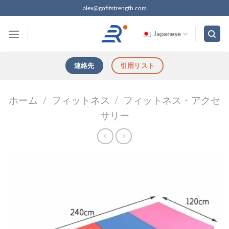
コ
alex@gofitstrength.com
ン
テ
Japanese
ン
ツ
連絡先
引用リスト
へ
ス
キ
ホーム
/
フィットネス
/
フィットネス・アクセ
ッ
サリー
プ