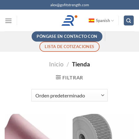
Saltar
alex@gofitstrength.com
al
contenido
Spanish
PÓNGASE EN CONTACTO CON
LISTA DE COTIZACIONES
Inicio
/
Tienda
FILTRAR