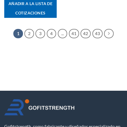
AÑADIR A LA LISTA DE
COTIZACIONES
1
2
3
4
...
41
42
43
Gofitstrength, como fabricante y diseñador especializado en