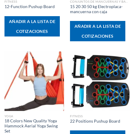
FITNESS
CONJUNTOS DE MANCUERNAS Y BARRAS
15 20 30 50 kg Electroplaca-
12-Function Pushup Board
mancuerna con caja
AÑADIR A LA LISTA DE
AÑADIR A LA LISTA DE
COTIZACIONES
COTIZACIONES
YOGA
FITNESS
18 Colors New Quality Yoga
22 Positions Pushup Board
Hammock Aerial Yoga Swing
Set