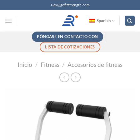
Saltar
alex@gofitstrength.com
al
contenido
Spanish
PÓNGASE EN CONTACTO CON
LISTA DE COTIZACIONES
Inicio
/
Fitness
/
Accesorios de fitness