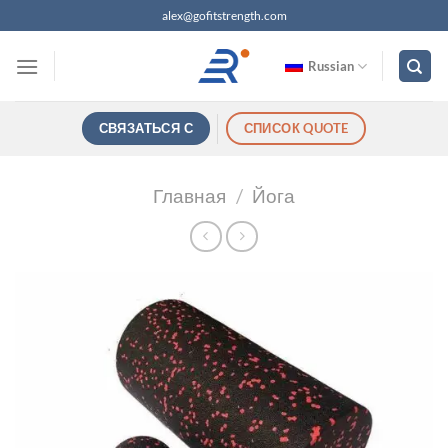
Перейти
alex@gofitstrength.com
к
содержанию
Russian
СВЯЗАТЬСЯ С
СПИСОК QUOTE
Главная
/
Йога