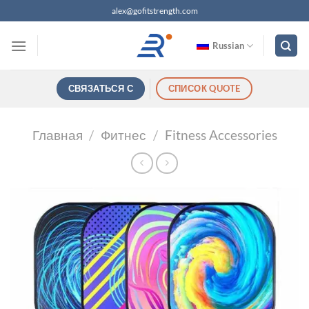
Перейти
alex@gofitstrength.com
к
содержанию
Russian
СВЯЗАТЬСЯ С
СПИСОК QUOTE
Главная
/
Фитнес
/
Fitness Accessories