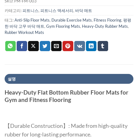
SKU:
PM-FM-003
카테고리:
피트니스
,
피트니스 액세서리
,
바닥 매트
태그:
Anti-Slip Floor Mats
,
Durable Exercise Mats
,
Fitness Flooring
,
평평
한 바닥 고무 바닥 매트
,
Gym Flooring Mats
,
Heavy-Duty Rubber Mats
,
Rubber Workout Mats
설명
Heavy-Duty Flat Bottom Rubber Floor Mats for
Gym and Fitness Flooring
【Durable Construction】: Made from high-quality
rubber for long-lasting performance.