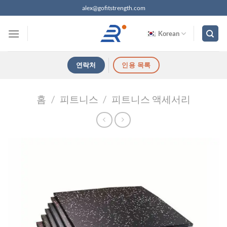
콘
alex@gofitstrength.com
텐
츠
Korean
로
건
연락처
인용 목록
너
뛰
기
홈
/
피트니스
/
피트니스 액세서리