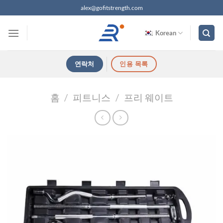
콘
alex@gofitstrength.com
텐
츠
Korean
로
건
연락처
인용 목록
너
뛰
기
홈
/
피트니스
/
프리 웨이트