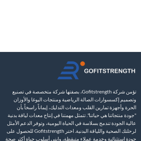
تؤمن شركة Gofitstrength، بصفتها شركة متخصصة في تصنيع
وتصميم إكسسوارات الصالة الرياضية ومنتجات اليوغا والأوزان
الحرة وأجهزة تمارين القلب ومعدات التدليك، إيماناً راسخاً بأن
"جودة منتجاتنا هي حياتنا". تتمثل مهمتنا في إنتاج معدات لياقة بدنية
عالية الجودة تندمج بسلاسة في الحياة اليومية، وتوفر الدعم الأمثل
لرحلتك الصحية واللياقة البدنية. اختر Gofitstrength للحصول على
جودة استثنائية وخدمة عملاء متيقظة، وابني أسلوب حياة أكثر صحة